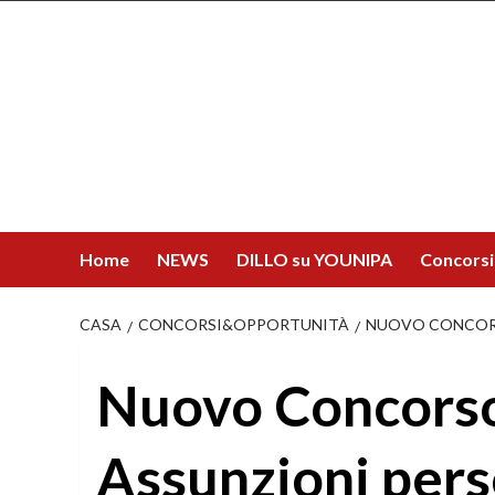
Salta
al
contenuto
Home
NEWS
DILLO su YOUNIPA
Concorsi
CASA
CONCORSI&OPPORTUNITÀ
NUOVO CONCORSO
Nuovo Concorso 
Assunzioni per