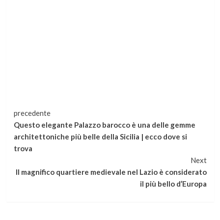
Continua
precedente
Questo elegante Palazzo barocco è una delle gemme
a
architettoniche più belle della Sicilia | ecco dove si
trova
leggere
Next
Il magnifico quartiere medievale nel Lazio è considerato
il più bello d’Europa