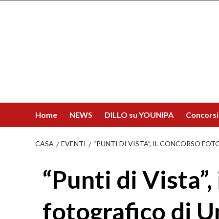
Salta
al
contenuto
Home
NEWS
DILLO su YOUNIPA
Concorsi
CASA
EVENTI
“PUNTI DI VISTA”, IL CONCORSO FO
“Punti di Vista”,
fotografico di U