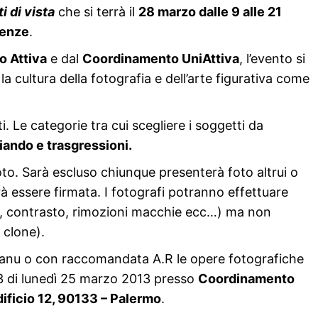
i di vista
che si terrà il
28 marzo dalle 9 alle 21
ienze
.
o Attiva
e dal
Coordinamento UniAttiva
, l’evento si
 cultura della fotografia e dell’arte figurativa come
i. Le categorie tra cui scegliere i soggetti da
liando e trasgressioni.
oto. Sarà escluso chiunque presenterà foto altrui o
à essere firmata. I fotografi potranno effettuare
gli, contrasto, rimozioni macchie ecc…) ma non
 clone).
manu o con raccomandata A.R le opere fotografiche
3 di lunedì 25 marzo 2013 presso
Coordinamento
Edificio 12, 90133 – Palermo
.