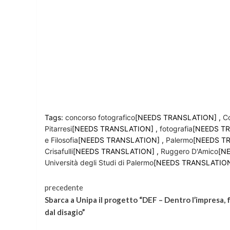
Tags:
concorso fotografico
[NEEDS TRANSLATION] ,
C
Pitarresi
[NEEDS TRANSLATION] ,
fotografia
[NEEDS T
e Filosofia
[NEEDS TRANSLATION] ,
Palermo
[NEEDS T
Crisafulli
[NEEDS TRANSLATION] ,
Ruggero D'Amico
[N
Università degli Studi di Palermo
[NEEDS TRANSLATION
Continua
precedente
Sbarca a Unipa il progetto “DEF – Dentro l’impresa, 
a
dal disagio”