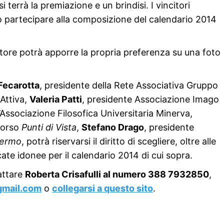
 terrà la premiazione e un brindisi. I vincitori
 partecipare alla composizione del calendario 2014
atore potrà apporre la propria preferenza su una foto
Fecarotta
, presidente della Rete Associativa Gruppo
Attiva,
Valeria Patti
, presidente Associazione Imago
l’Associazione Filosofica Universitaria Minerva,
corso
Punti di Vista
,
Stefano Drago
, presidente
alermo
, potrà riservarsi il diritto di scegliere, oltre alle
cate idonee per il calendario 2014 di cui sopra.
attare
Roberta Crisafulli al numero 388 7932850
,
gmail.com
o
collegarsi a questo sito
.