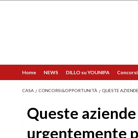
Salta
al
contenuto
Home
NEWS
DILLO su YOUNIPA
Concorsi
CASA
CONCORSI&OPPORTUNITÀ
QUESTE AZIENDE
Queste aziende 
urgentemente p