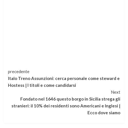
Continua
precedente
Italo Treno Assunzioni: cerca personale come steward e
a
Hostess | I titoli e come candidarsi
Next
leggere
Fondato nel 1646 questo borgo in Sicilia strega gli
stranieri: il 10% dei residenti sono Americani e Inglesi |
Ecco dove siamo