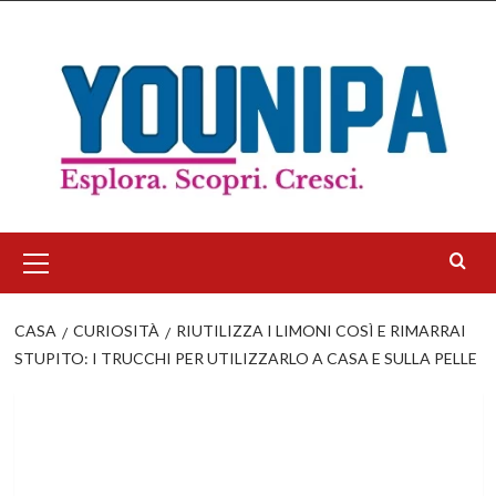
Salta
al
contenuto
Menu
principale
CASA
CURIOSITÀ
RIUTILIZZA I LIMONI COSÌ E RIMARRAI
STUPITO: I TRUCCHI PER UTILIZZARLO A CASA E SULLA PELLE