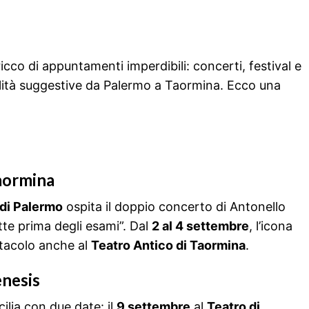
ricco di appuntamenti imperdibili: concerti, festival e
alità suggestive da Palermo a Taormina. Ecco una
Taormina
 di Palermo
ospita il doppio concerto di Antonello
tte prima degli esami”. Dal
2 al 4 settembre
, l’icona
ttacolo anche al
Teatro Antico di Taormina
.
enesis
cilia con due date: il
9 settembre
al
Teatro di