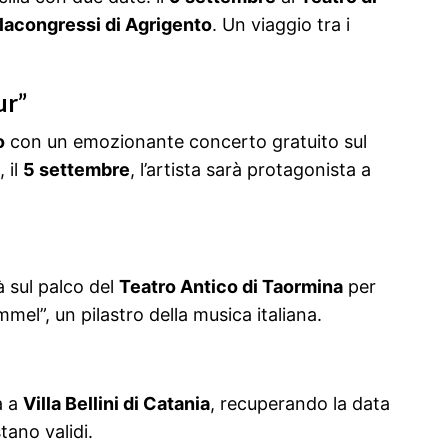
lacongressi di Agrigento
. Un viaggio tra i
ur”
o
con un emozionante concerto gratuito sul
 il
5 settembre
, l’artista sarà protagonista a
à sul palco del
Teatro Antico di Taormina
per
mel”, un pilastro della musica italiana.
rà a
Villa Bellini di Catania
, recuperando la data
stano validi.