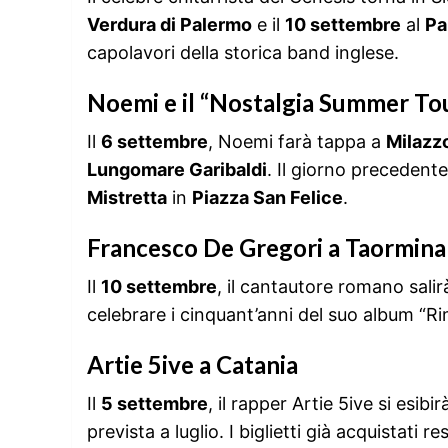
Verdura di Palermo
e il
10 settembre
al
Pa
capolavori della storica band inglese.
Noemi e il “Nostalgia Summer To
Il
6 settembre
, Noemi farà tappa a
Milazz
Lungomare Garibaldi
. Il giorno precedente,
Mistretta
in
Piazza San Felice
.
Francesco De Gregori a Taormina
Il
10 settembre
, il cantautore romano salir
celebrare i cinquant’anni del suo album “Rim
Artie 5ive a Catania
Il
5 settembre
, il rapper Artie 5ive si esibi
prevista a luglio. I biglietti già acquistati re