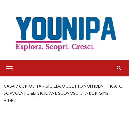
Salta
al
contenuto
Menu
principale
CASA
CURIOSITÀ
SICILIA, OGGETTO NON IDENTIFICATO
SORVOLA I CIELI SICILIANI: SCONOSCIUTA L’ORIGINE |
VIDEO