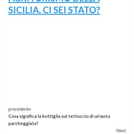
SICILIA. CI SEI STATO?
Continua
precedente
Cosa significa la bottiglia sul tettuccio di un’auto
a
parcheggiata?
Next
leggere