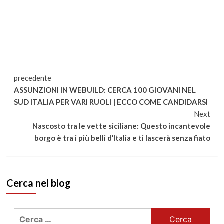
Continua
precedente
ASSUNZIONI IN WEBUILD: CERCA 100 GIOVANI NEL
a
SUD ITALIA PER VARI RUOLI | ECCO COME CANDIDARSI
Next
leggere
Nascosto tra le vette siciliane: Questo incantevole
borgo è tra i più belli d’Italia e ti lascerà senza fiato
Cerca nel blog
Ricerca