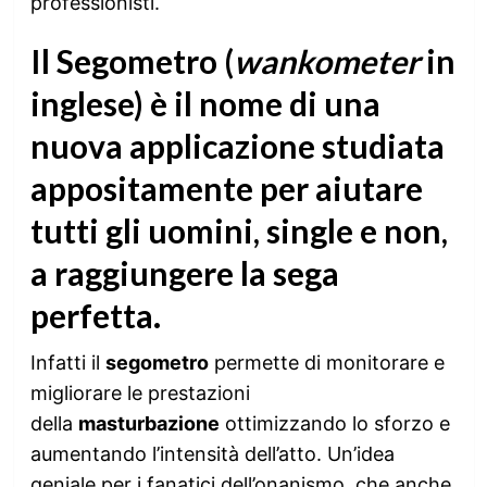
professionisti.
Il Segometro (
wankometer
in
inglese) è il nome di una
nuova
applicazione
studiata
appositamente per aiutare
tutti gli uomini, single e non,
a raggiungere
la sega
perfetta
.
Infatti il
segometro
permette di monitorare e
migliorare le prestazioni
della
masturbazione
ottimizzando lo sforzo e
aumentando l’intensità dell’atto. Un’idea
geniale per i fanatici dell’onanismo, che anche