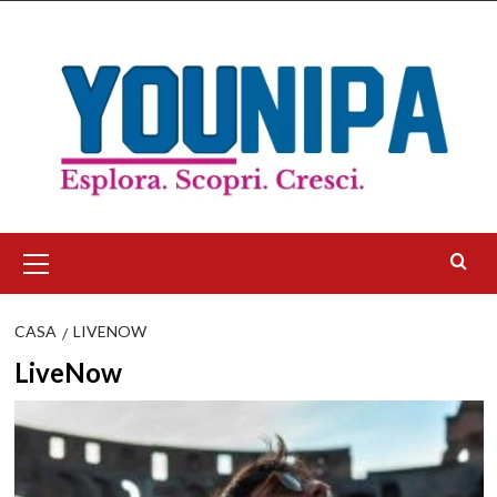
Salta
al
contenuto
Menu
principale
CASA
LIVENOW
LiveNow