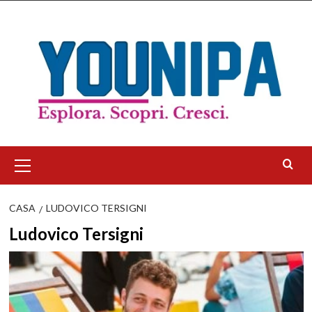
Salta
al
contenuto
Menu
principale
CASA
LUDOVICO TERSIGNI
Ludovico Tersigni