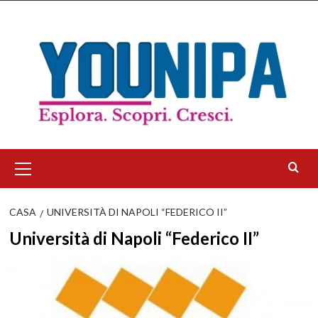
Salta
al
contenuto
Menu
principale
CASA
UNIVERSITÀ DI NAPOLI “FEDERICO II”
Università di Napoli “Federico II”