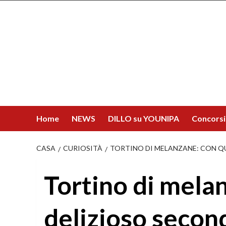
Salta
al
contenuto
Home
NEWS
DILLO su YOUNIPA
Concorsi
CASA
CURIOSITÀ
TORTINO DI MELANZANE: CON QU
Tortino di mela
delizioso secon