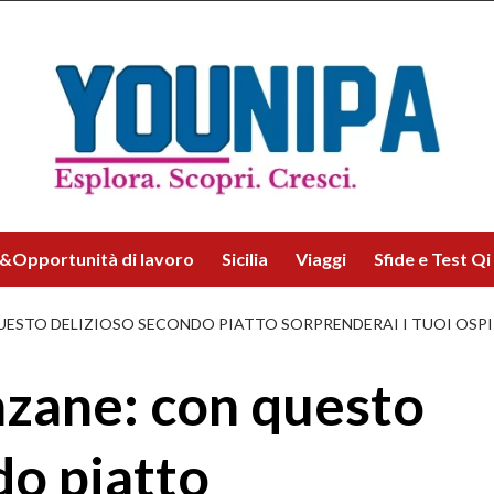
&Opportunità di lavoro
Sicilia
Viaggi
Sfide e Test Qi
ESTO DELIZIOSO SECONDO PIATTO SORPRENDERAI I TUOI OSPITI
nzane: con questo
do piatto