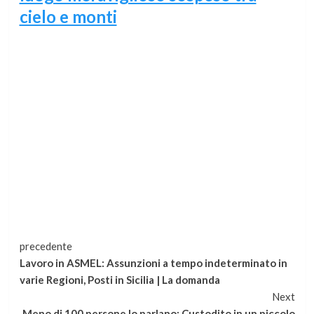
cielo e monti
Continua
precedente
Lavoro in ASMEL: Assunzioni a tempo indeterminato in
a
varie Regioni, Posti in Sicilia | La domanda
Next
leggere
Meno di 100 persone lo parlano: Custodito in un piccolo