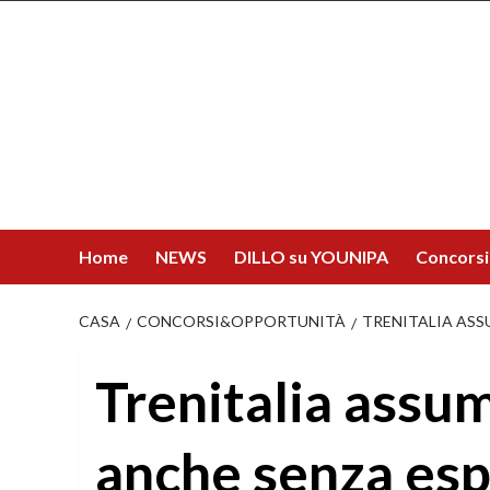
Salta
al
contenuto
Home
NEWS
DILLO su YOUNIPA
Concorsi
CASA
CONCORSI&OPPORTUNITÀ
TRENITALIA ASS
Trenitalia assu
anche senza esp