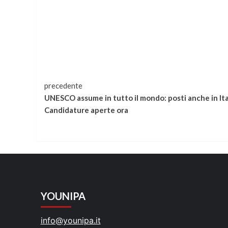
Continua
precedente
UNESCO assume in tutto il mondo: posti anche in Ital
a
Candidature aperte ora
leggere
YOUNIPA
info@younipa.it