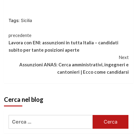
Tags:
Sicilia
Continua
precedente
Lavora con ENI: assunzioni in tutta Italia – candidati
a
subito per tante posizioni aperte
Next
leggere
Assunzioni ANAS: Cerca amministrativi, ingegneri e
cantonieri | Ecco come candidarsi
Cerca nel blog
Ricerca
per: