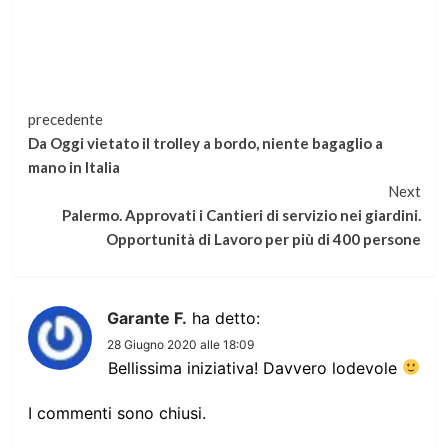
Continua
precedente
Da Oggi vietato il trolley a bordo, niente bagaglio a
a
mano in Italia
Next
leggere
Palermo. Approvati i Cantieri di servizio nei giardini.
Opportunità di Lavoro per più di 400 persone
Garante F.
ha detto:
28 Giugno 2020 alle 18:09
Bellissima iniziativa! Davvero lodevole
I commenti sono chiusi.