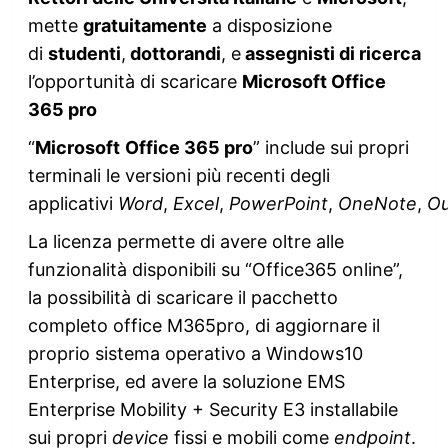
mette
gratuitamente
a disposizione
di
studenti
,
dottorandi
, e
assegnisti di ricerca
l’opportunità di scaricare
Microsoft Office
365 pro
“
Microsoft
Office 365 pro
” include sui propri
terminali le versioni più recenti degli
applicativi
Word
,
Excel
,
PowerPoint
,
OneNote
,
Ou
La licenza permette di avere oltre alle
funzionalità disponibili su “Office365 online”,
la possibilità di scaricare il pacchetto
completo office M365pro, di aggiornare il
proprio sistema operativo a Windows10
Enterprise, ed avere la soluzione EMS
Enterprise Mobility + Security E3 installabile
sui propri
device
fissi e mobili come
endpoint
.