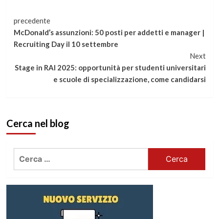
Continua
precedente
McDonald’s assunzioni: 50 posti per addetti e manager |
a
Recruiting Day il 10 settembre
Next
leggere
Stage in RAI 2025: opportunità per studenti universitari
e scuole di specializzazione, come candidarsi
Cerca nel blog
Ricerca
per: