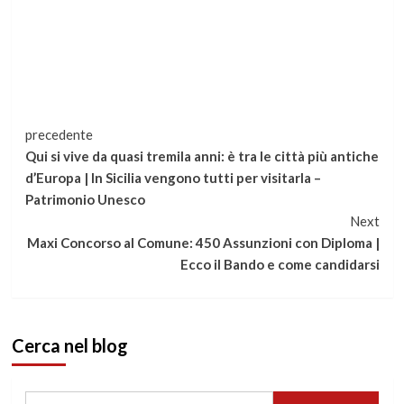
Continua
precedente
Qui si vive da quasi tremila anni: è tra le città più antiche
a
d’Europa | In Sicilia vengono tutti per visitarla –
Patrimonio Unesco
leggere
Next
Maxi Concorso al Comune: 450 Assunzioni con Diploma |
Ecco il Bando e come candidarsi
Cerca nel blog
Ricerca