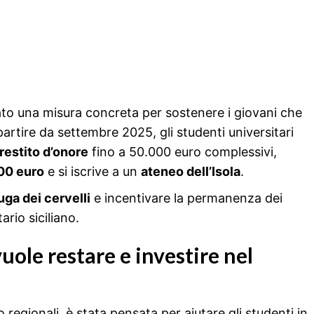
ato una misura concreta per sostenere i giovani che
partire da settembre 2025, gli studenti universitari
restito d’onore
fino a 50.000 euro complessivi,
000 euro
e si iscrive a un
ateneo dell’Isola
.
uga dei cervelli
e incentivare la permanenza dei
tario siciliano.
uole restare e investire nel
o regionali, è stata pensata per aiutare gli studenti in