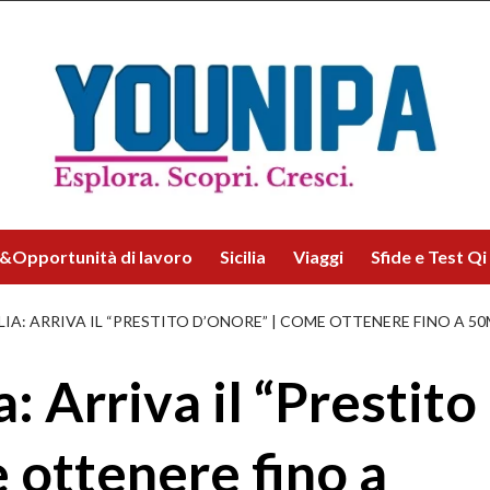
&Opportunità di lavoro
Sicilia
Viaggi
Sfide e Test Qi
LIA: ARRIVA IL “PRESTITO D’ONORE” | COME OTTENERE FINO A 5
a: Arriva il “Prestito
 ottenere fino a