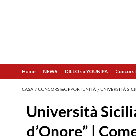
Salta
al
contenuto
Home
NEWS
DILLO su YOUNIPA
Concorsi
CASA
CONCORSI&OPPORTUNITÀ
UNIVERSITÀ SICI
Università Sicili
d’Onore” | Come