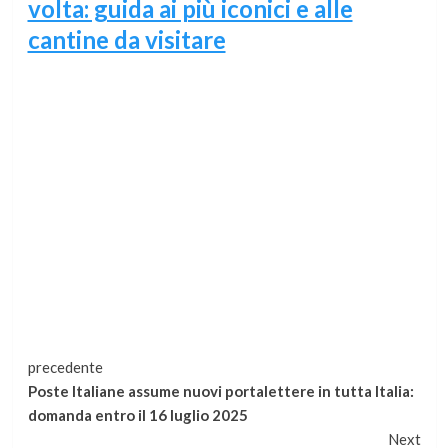
volta: guida ai più iconici e alle
cantine da visitare
Continua
precedente
Poste Italiane assume nuovi portalettere in tutta Italia:
a
domanda entro il 16 luglio 2025
Next