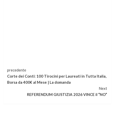
Continua
precedente
Corte dei Conti: 100 Tirocini per Laureati in Tutta Italia,
a
Borsa da 400€ al Mese | La domanda
Next
leggere
REFERENDUM GIUSTIZIA 2026 VINCE il “NO”