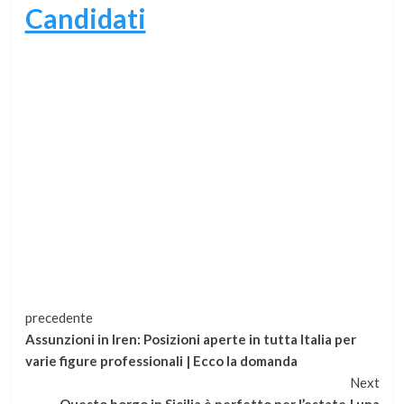
Candidati
Continua
precedente
Assunzioni in Iren: Posizioni aperte in tutta Italia per
a
varie figure professionali | Ecco la domanda
Next
leggere
Questo borgo in Sicilia è perfetto per l’estate | una