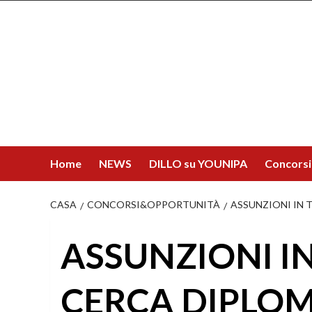
Salta
al
contenuto
Home
NEWS
DILLO su YOUNIPA
Concorsi
CASA
CONCORSI&OPPORTUNITÀ
ASSUNZIONI IN 
ASSUNZIONI IN
CERCA DIPLOM