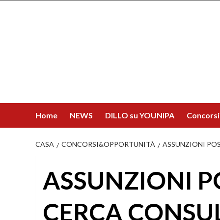
Salta
al
contenuto
Home
NEWS
DILLO su YOUNIPA
Concorsi
CASA
CONCORSI&OPPORTUNITÀ
ASSUNZIONI POS
ASSUNZIONI PO
CERCA CONSUL