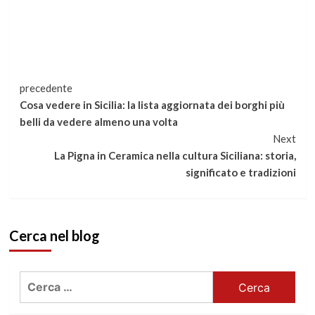
Continua
precedente
Cosa vedere in Sicilia: la lista aggiornata dei borghi più
a
belli da vedere almeno una volta
Next
leggere
La Pigna in Ceramica nella cultura Siciliana: storia,
significato e tradizioni
Cerca nel blog
Ricerca
per: