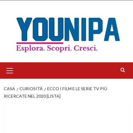
Salta
al
contenuto
Menu
principale
CASA
CURIOSITÀ
ECCO I FILM E LE SERIE TV PIÙ
RICERCATE NEL 2020 [LISTA]