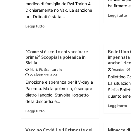
medico di famiglia dell’Asl Torino 4.
ha firmato e
Dichiaramente no Vax. La sanzione
Leggi tutto
per Delicati è stata...
Leggi tutto
“Come si è scelto chi vaccinare
Bollettino 
prima?” Scoppia la polemica in
impennata d
Sicilia
anche i ric
Maria Pia Scancarello
Younipa
29 Dicembre 2020
Bollettino 
Emozione e speranza per il V-day a
La situazion
Palermo. Ma la polemica, è sempre
Sicilia Bolle
dietro l'angolo. Stavolta l'oggetto
quanto emer
della discordia è...
Leggi tutto
Leggi tutto
Vaccino Covid. Le 10 risposte del
Minacce di 