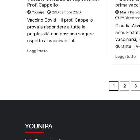
Prof. Cappello
prima vacci
Younipa
29 Dicembre 2020
Maria Pia Sc
29 Dicembre
Vaccino Covid - Il prof. Cappello
Claudia Alive
prova a rispondere a tutte le
anni. E' stat
perplessità che possono sorgere
vaccinarsi, 
rispetto al vaccinarsi al...
durante il V-
Leggi tutto
Leggi tutto
Pagina
1
2
3
degli
articoli
YOUNIPA