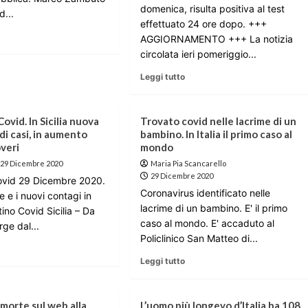
domenica, risulta positiva al test
d...
effettuato 24 ore dopo. +++
AGGIORNAMENTO +++ La notizia
circolata ieri pomeriggio...
Leggi tutto
Covid. In Sicilia nuova
Trovato covid nelle lacrime di un
i casi, in aumento
bambino. In Italia il primo caso al
overi
mondo
29 Dicembre 2020
Maria Pia Scancarello
29 Dicembre 2020
Covid 29 Dicembre 2020.
Coronavirus identificato nelle
e e i nuovi contagi in
lacrime di un bambino. E' il primo
ttino Covid Sicilia – Da
caso al mondo. E' accaduto al
ge dal...
Policlinico San Matteo di...
Leggi tutto
morte sul web alla
L’uomo più longevo d’Italia ha 108