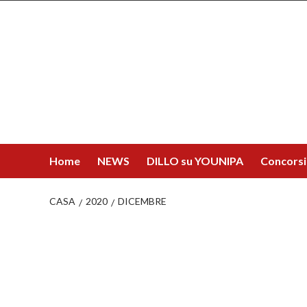
Salta
al
contenuto
Home
NEWS
DILLO su YOUNIPA
Concorsi
CASA
2020
DICEMBRE