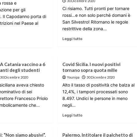
30 Dicembre 2020
na rossa e
Ci risiamo. Tutti pronti per tornare
azione per gli
rossi…e non solo perché domani è
. Il Capodanno porta di
San Silvestro! Ritornano le regole
trizioni nel Paese al
restrittive della zona...
Leggi tutto
 A Catania vaccino a 6
Covid Sicilia. I nuovi positivi
anti degli studenti
tornano sopra quota mille
30 Dicembre 2020
Younipa
30 Dicembre 2020
siciliana aveva chiesto
Alto il tasso di positività che balza al
 nominativo di sei
12,4%, i tamponi processati sono
l rettore Francesco Priolo
8.497. Undici le persone in meno
imbolicamente che...
negli...
Leggi tutto
i: “Non siamo abusivi”.
Palermo. Intitolare il palchetto di