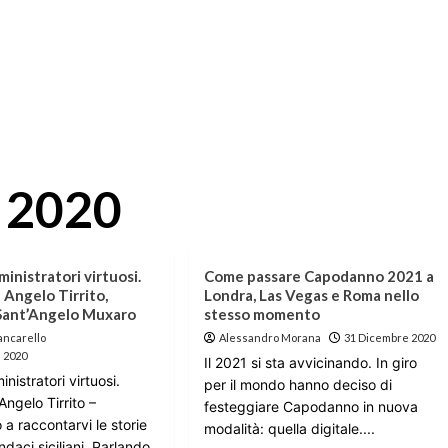
 2020
inistratori virtuosi.
Come passare Capodanno 2021 a
a Angelo Tirrito,
Londra, Las Vegas e Roma nello
 Sant’Angelo Muxaro
stesso momento
ancarello
Alessandro Morana
31 Dicembre 2020
 2020
Il 2021 si sta avvicinando. In giro
nistratori virtuosi.
per il mondo hanno deciso di
Angelo Tirrito –
festeggiare Capodanno in nuova
a raccontarvi le storie
modalità: quella digitale....
ndaci siciliani. Parlando