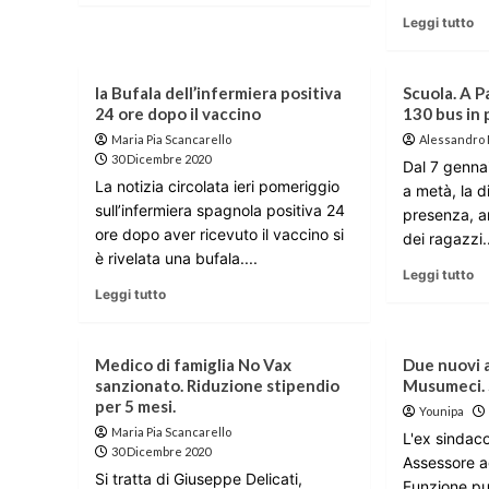
Leggi tutto
la Bufala dell’infermiera positiva
Scuola. A P
24 ore dopo il vaccino
130 bus in 
Maria Pia Scancarello
Alessandro
30 Dicembre 2020
Dal 7 gennai
La notizia circolata ieri pomeriggio
a metà, la d
sull’infermiera spagnola positiva 24
presenza, a
ore dopo aver ricevuto il vaccino si
dei ragazzi.
è rivelata una bufala....
Leggi tutto
Leggi tutto
Medico di famiglia No Vax
Due nuovi a
sanzionato. Riduzione stipendio
Musumeci. 
per 5 mesi.
Younipa
Maria Pia Scancarello
L'ex sindaco
30 Dicembre 2020
Assessore agl
Si tratta di Giuseppe Delicati,
Funzione p