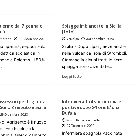
alermo dal 7 gennaio
Spiagge imbiancate in Sicilia
più
[foto]
 Morana
30 Dicembre 2020
Younipa
30 Dicembre 2020
o ripartirà, seppur solo
Sicilia - Dopo Lipari, neve anche
idattica scolastica in
nella vulcanica isola di Stromboli.
nche a Palermo. Il 50%
Stamane in alcuni tratti le nere
..
spiagge sono diventate...
Leggi tutto
ssessori per la giunta
Infermiera fa il vaccino ma è
Sono Zambuto e Scilla
positiva dopo 24 ore. E’ una
Bufala
29 Dicembre 2020
Maria Pia Scancarello
 di Agrigento è il nuovo
29 Dicembre 2020
i Enti locali e alla
Infermiera spagnola vaccinata
ubblica. Marco Zambuto