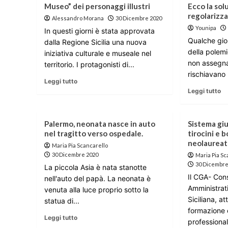
Museo” dei personaggi illustri
Ecco la sol
regolarizza
Alessandro Morana
30 Dicembre 2020
Younipa
In questi giorni è stata approvata
Qualche gio
dalla Regione Sicilia una nuova
della polemi
iniziativa culturale e museale nel
non assegnat
territorio. I protagonisti di...
rischiavano l
Leggi tutto
Leggi tutto
Palermo, neonata nasce in auto
Sistema giud
nel tragitto verso ospedale.
tirocini e 
neolaureati
Maria Pia Scancarello
30 Dicembre 2020
Maria Pia Sc
30 Dicembre
La piccola Asia è nata stanotte
Il CGA- Cons
nell'auto del papà. La neonata è
Amministrat
venuta alla luce proprio sotto la
Siciliana, at
statua di...
formazione 
Leggi tutto
professional