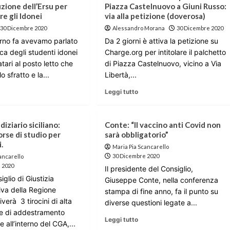
uzione dell’Ersu per
Piazza Castelnuovo a Giuni Russo:
re gli Idonei
via alla petizione (doverosa)
30 Dicembre 2020
Alessandro Morana
30 Dicembre 2020
rno fa avevamo parlato
Da 2 giorni è attiva la petizione su
ca degli studenti idonei
Charge.org per intitolare il palchetto
ari al posto letto che
di Piazza Castelnuovo, vicino a Via
o sfratto e la...
Libertà,...
Leggi tutto
iziario siciliano:
Conte: “Il vaccino anti Covid non
borse di studio per
sarà obbligatorio”
.
Maria Pia Scancarello
30 Dicembre 2020
ancarello
 2020
Il presidente del Consiglio,
iglio di Giustizia
Giuseppe Conte, nella conferenza
iva della Regione
stampa di fine anno, fa il punto su
tiverà 3 tirocini di alta
diverse questioni legate a...
e di addestramento
Leggi tutto
e all’interno del CGA,...