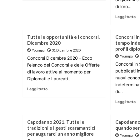
di loro...
Leggi tutto
Tutte le opportunità e i concorsi.
Concorsi in
Dicembre 2020
tempo inde
profili dipl
Younipa
31 Dicembre 2020
Younipa
Concorsi Dicembre 2020 - Ecco
Concorsi in S
l'elenco dei Concorsi e delle Offerte
pubblicati i
di lavoro attive al momento per
nuovi conco
Diplomati e Laureati....
indetermina
Leggi tutto
di...
Leggi tutto
Capodanno 2021. Tutte le
Capodanno 
tradizioni e i gesti scaramantici
quando ser
per augurarci un anno migliore
Younipa