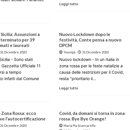
Leggi tutto
 Sicilia: Assunzioni a
Nuovo Lockdown dopo le
terminato per 39
festività, Conte pensa a nuovo
omati e laureati
DPCM
31 Dicembre 2020
Younipa
31 Dicembre 2020
icilia - Sono stati
Nuovo lockdown - In un Italia in
n Gazzetta Ufficiale 11
zona rossa per le feste natalizie a
rsi a tempo
causa delle restrizioni per il Covid,
to infatti dal Comune
resta "prioritario il...
Leggi tutto
Zona Rossa: ecco
Covid, da domani si torna in zona
ve l’autocertificazione
rossa. Bye Bye Orange!
31 Dicembre 2020
Maria Pia Scancarello