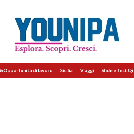
&Opportunità di lavoro
Sicilia
Viaggi
Sfide e Test Qi