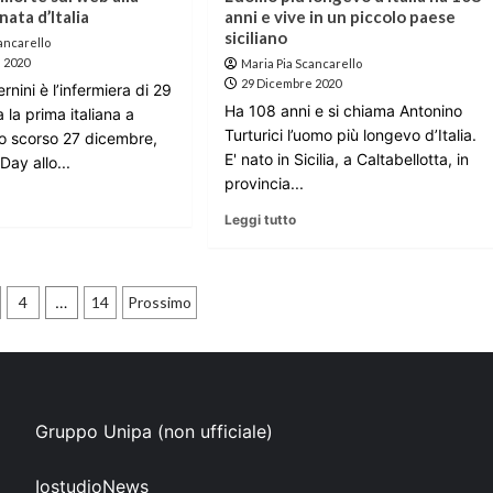
nata d’Italia
anni e vive in un piccolo paese
siciliano
ancarello
 2020
Maria Pia Scancarello
29 Dicembre 2020
rnini è l’infermiera di 29
Ha 108 anni e si chiama Antonino
a la prima italiana a
Turturici l’uomo più longevo d’Italia.
lo scorso 27 dicembre,
E' nato in Sicilia, a Caltabellotta, in
Day allo...
provincia...
Leggi tutto
zione
4
…
14
Prossimo
Gruppo Unipa (non ufficiale)
IostudioNews