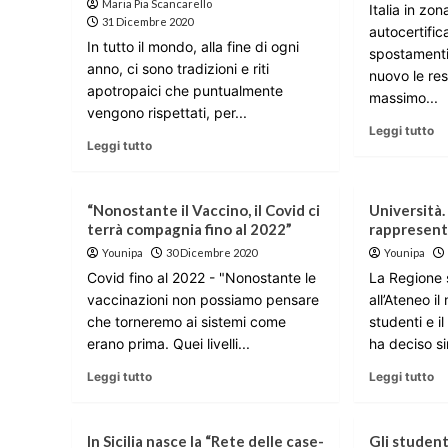
Maria Pia Scancarello
Italia in zo
31 Dicembre 2020
autocertific
In tutto il mondo, alla fine di ogni
spostamenti
anno, ci sono tradizioni e riti
nuovo le res
apotropaici che puntualmente
massimo...
vengono rispettati, per...
Leggi tutto
Leggi tutto
“Nonostante il Vaccino, il Covid ci
Università.
terrà compagnia fino al 2022”
rappresent
Younipa
30 Dicembre 2020
Younipa
Covid fino al 2022 - "Nonostante le
La Regione 
vaccinazioni non possiamo pensare
all’Ateneo il
che torneremo ai sistemi come
studenti e i
erano prima. Quei livelli...
ha deciso s
Leggi tutto
Leggi tutto
In Sicilia nasce la “Rete delle case-
Gli student