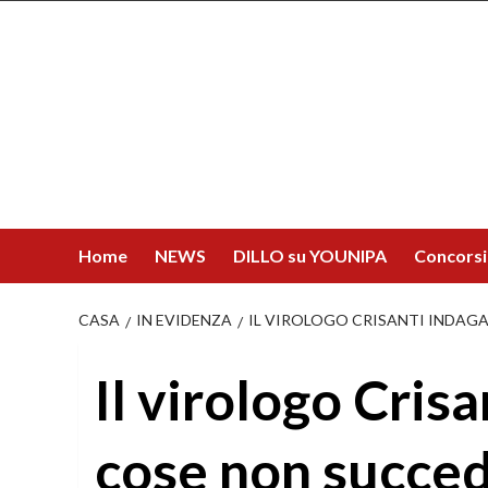
Salta
al
contenuto
Home
NEWS
DILLO su YOUNIPA
Concorsi
CASA
IN EVIDENZA
IL VIROLOGO CRISANTI INDAGA
Il virologo Cris
cose non succed