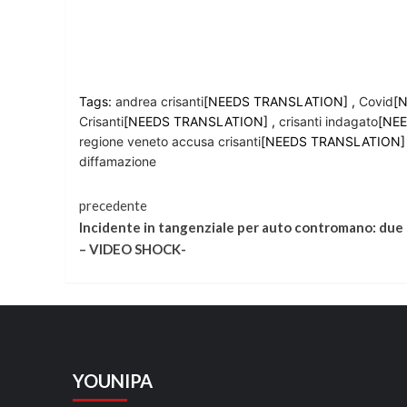
Tags:
andrea crisanti
[NEEDS TRANSLATION] ,
Covid
[
Crisanti
[NEEDS TRANSLATION] ,
crisanti indagato
[NE
regione veneto accusa crisanti
[NEEDS TRANSLATION]
diffamazione
Continua
precedente
Incidente in tangenziale per auto contromano: due
a
– VIDEO SHOCK-
leggere
YOUNIPA