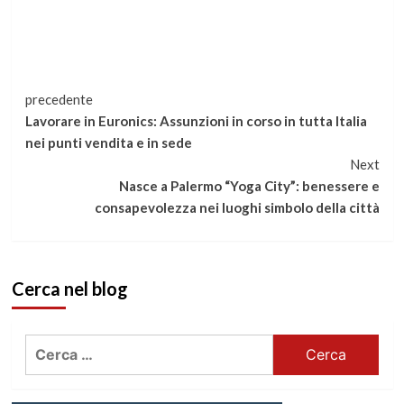
Continua
precedente
Lavorare in Euronics: Assunzioni in corso in tutta Italia
a
nei punti vendita e in sede
Next
leggere
Nasce a Palermo “Yoga City”: benessere e
consapevolezza nei luoghi simbolo della città
Cerca nel blog
Ricerca
per: