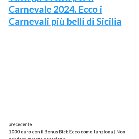
Carnevale 2024. Ecco i
Carnevali più belli di Sicilia
Continua
precedente
1000 euro con il Bonus Bici: Ecco come funziona | Non
a
perdere questa occasione