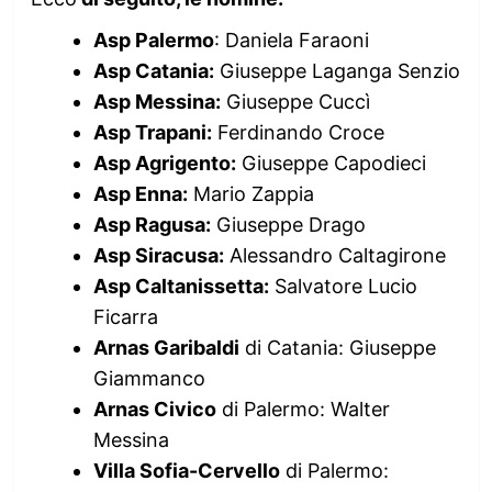
Asp Palermo
: Daniela Faraoni
Asp Catania:
Giuseppe Laganga Senzio
Asp Messina:
Giuseppe Cuccì
Asp Trapani:
Ferdinando Croce
Asp Agrigento:
Giuseppe Capodieci
Asp Enna:
Mario Zappia
Asp Ragusa:
Giuseppe Drago
Asp Siracusa:
Alessandro Caltagirone
Asp Caltanissetta:
Salvatore Lucio
Ficarra
Arnas Garibaldi
di Catania: Giuseppe
Giammanco
Arnas Civico
di Palermo: Walter
Messina
Villa Sofia-Cervello
di Palermo: