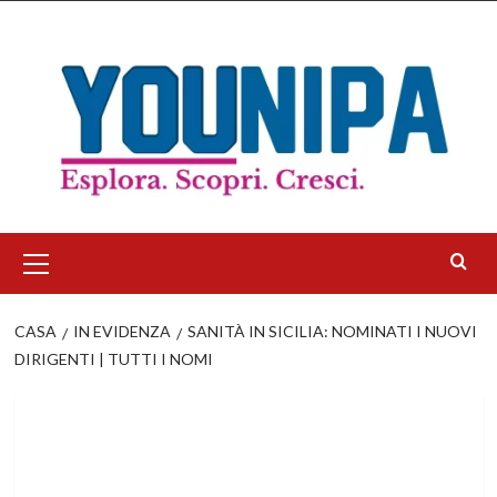
Salta
al
contenuto
Menu
principale
CASA
IN EVIDENZA
SANITÀ IN SICILIA: NOMINATI I NUOVI
DIRIGENTI | TUTTI I NOMI