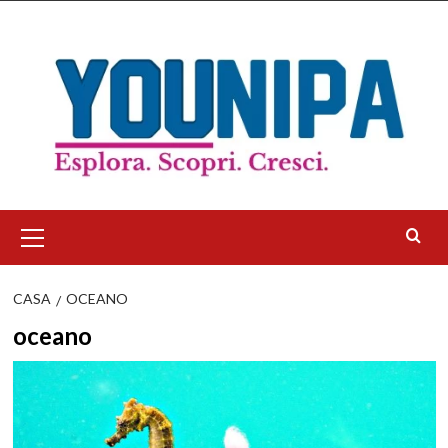
Salta
al
contenuto
Menu
principale
CASA
OCEANO
oceano