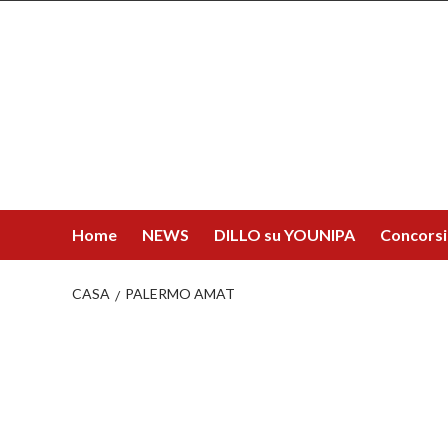
Salta
al
contenuto
Home
NEWS
DILLO su YOUNIPA
Concorsi
CASA
PALERMO AMAT