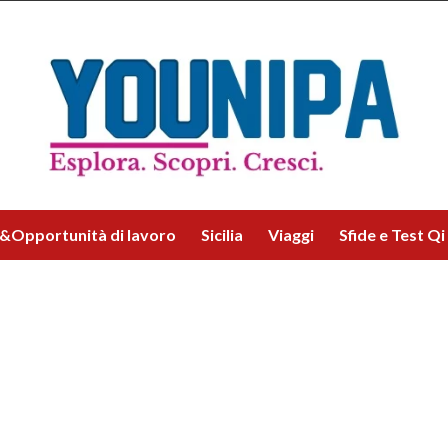
&Opportunità di lavoro
Sicilia
Viaggi
Sfide e Test Qi