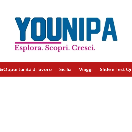
&Opportunità di lavoro
Sicilia
Viaggi
Sfide e Test Qi