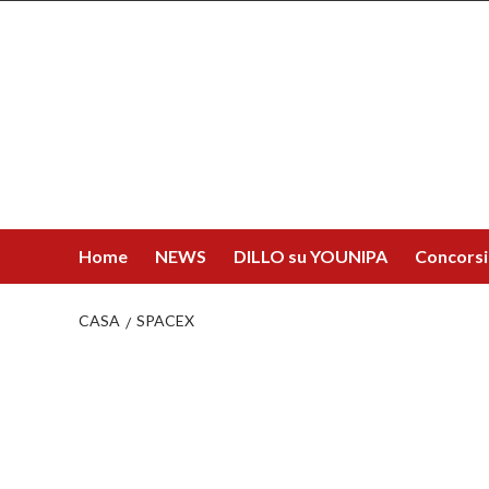
Salta
al
contenuto
Home
NEWS
DILLO su YOUNIPA
Concorsi
CASA
SPACEX