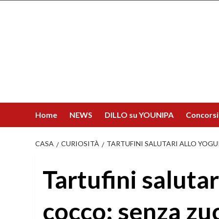
Salta
al
contenuto
Home
NEWS
DILLO su YOUNIPA
Concorsi
CASA
CURIOSITÀ
TARTUFINI SALUTARI ALLO YOGU
Tartufini salutar
cocco: senza zu