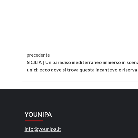
Continua
precedente
SICILIA | Un paradiso mediterraneo immerso in scena
a
unici: ecco dove si trova questa incantevole riserva
leggere
YOUNIPA
info@younipa.it