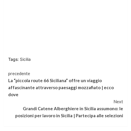
Tags:
Sicilia
Continua
precedente
La “piccola route 66 Siciliana” offre un viaggio
a
affascinante attraverso paesaggi mozzafiato | ecco
dove
leggere
Next
Grandi Catene Alberghiere in Sicilia assumono: le
posizioni per lavoro in Sicilia | Partecipa alle selezioni