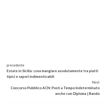
Continua
precedente
Estate in Sicilia: cosa mangiare assolutamente tra piatti
a
tipici e sapori indimenticabili
Next
leggere
Concorso Pubblico ACN: Posti a Tempo Indeterminato
anche con Diploma | Bando