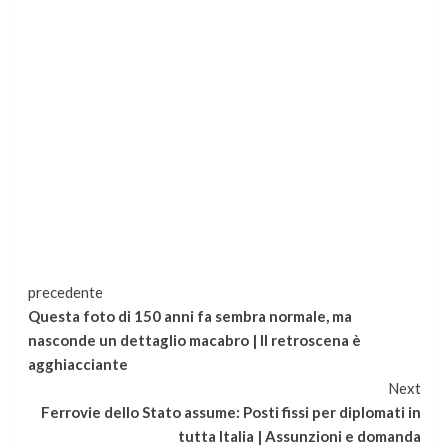
Continua
precedente
Questa foto di 150 anni fa sembra normale, ma
a
nasconde un dettaglio macabro | Il retroscena è
agghiacciante
leggere
Next
Ferrovie dello Stato assume: Posti fissi per diplomati in
tutta Italia | Assunzioni e domanda