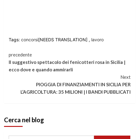
Tags:
concorsi
[NEEDS TRANSLATION] ,
lavoro
Continua
precedente
Il suggestivo spettacolo dei fenicotteri rosa in Sicilia |
a
ecco dove e quando ammirarli
Next
leggere
PIOGGIA DI FINANZIAMENTI IN SICILIA PER
L’AGRICOLTURA: 35 MILIONI | I BANDI PUBBLICATI
Cerca nel blog
Ricerca