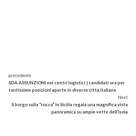
Continua
precedente
SDA ASSUNZIONI nei centri logistici | candidati ora per
a
tantissime posizioni aperte in diverse città italiane
Next
leggere
Il borgo sulla “rocca” in Sicilia regala una magnifica vista
panoramica su ampie vette dell’Isola