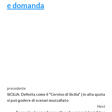
e domanda
Continua
precedente
SICILIA: Definita come il “Cervino di Sicilia” | in alta quota
a
si può godere di scenari mozzafiato
Next
leggere