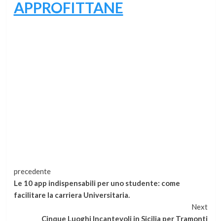
APPROFITTANE
Continua
precedente
Le 10 app indispensabili per uno studente: come
a
facilitare la carriera Universitaria.
Next
leggere
Cinque Luoghi Incantevoli in Sicilia per Tramonti