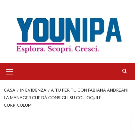
Salta
al
contenuto
Menu
principale
CASA
IN EVIDENZA
A TU PER TU CON FABIANA ANDREANI,
LA MANAGER CHE DÀ CONSIGLI SU COLLOQUI E
CURRICULUM