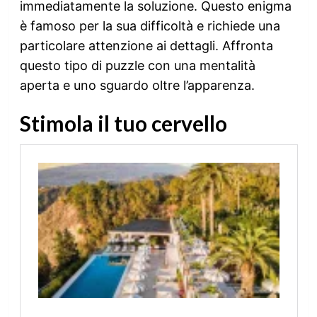
immediatamente la soluzione. Questo enigma
è famoso per la sua difficoltà e richiede una
particolare attenzione ai dettagli. Affronta
questo tipo di puzzle con una mentalità
aperta e uno sguardo oltre l’apparenza.
Stimola il tuo cervello