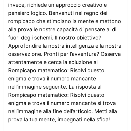
invece, richiede un approccio creativo e
pensiero logico. Benvenuti nel regno dei
rompicapo che stimolano la mente e mettono
alla prova le nostre capacità di pensare al di
fuori degli schemi. Il nostro obiettivo?
Approfondire la nostra intelligenza e la nostra
osservazione. Pronti per l’avventura? Osserva
attentamente e cerca la soluzione al
Rompicapo matematico: Risolvi questo
enigma e trova il numero mancante
nell’immagine seguente. La risposta al
Rompicapo matematico: Risolvi questo
enigma e trova il numero mancante si trova
nell’immagine alla fine dell’articolo. Metti alla
prova la tua mente, impegnati nella sfida!