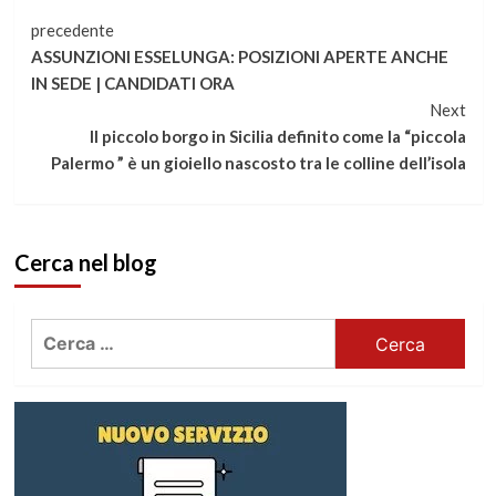
Continua
precedente
ASSUNZIONI ESSELUNGA: POSIZIONI APERTE ANCHE
a
IN SEDE | CANDIDATI ORA
Next
leggere
Il piccolo borgo in Sicilia definito come la “piccola
Palermo ” è un gioiello nascosto tra le colline dell’isola
Cerca nel blog
Ricerca
per: