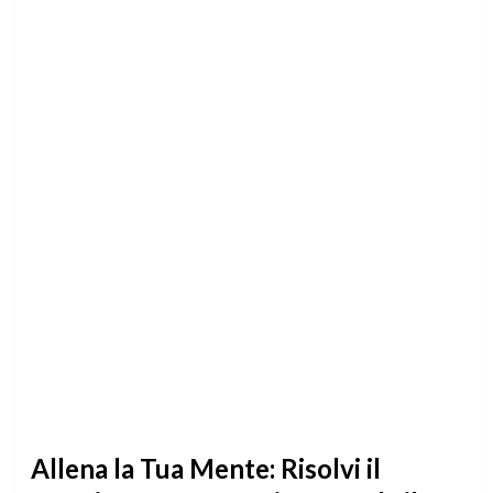
Allena la Tua Mente: Risolvi il