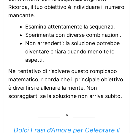
Ricorda, il tuo obiettivo è individuare il numero
mancante.
Esamina attentamente la sequenza.
Sperimenta con diverse combinazioni.
Non arrenderti: la soluzione potrebbe
diventare chiara quando meno te lo
aspetti.
Nel tentativo di risolvere questo rompicapo
matematico, ricorda che il principale obiettivo
è divertirsi e allenare la mente. Non
scoraggiarti se la soluzione non arriva subito.
Dolci Frasi d’Amore per Celebrare il