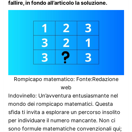
fallire, in fondo all’articolo la soluzione.
Rompicapo matematico: Fonte:Redazione
web
Indovinello: Un’avventura entusiasmante nel
mondo dei rompicapo matematici. Questa
sfida ti invita a esplorare un percorso insolito
per individuare il numero mancante. Non ci
sono formule matematiche convenzionali qui;