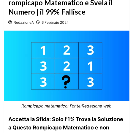
rompicapo Matematico e Svela il
Numero | il 99% Fallisce
RedazioneA
6 Febbraio 2024
Rompicapo matematico: Fonte:Redazione web
Accetta la Sfida: Solo l’1% Trova la Soluzione
a Questo Rompicapo Matematico e non