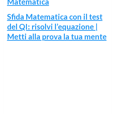
Matematica
Sfida Matematica con il test
del QI: risolvi l’equazione |
Metti alla prova la tua mente