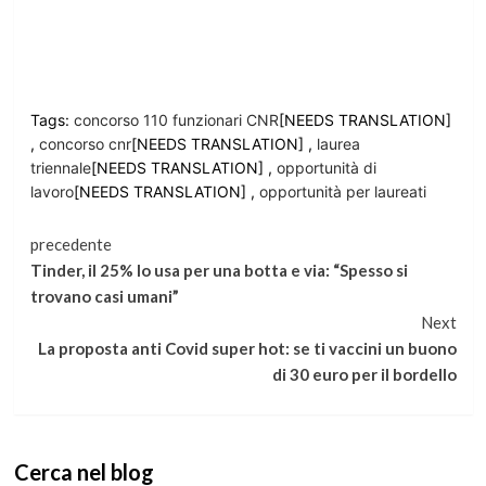
Tags:
concorso 110 funzionari CNR
[NEEDS TRANSLATION]
,
concorso cnr
[NEEDS TRANSLATION] ,
laurea
triennale
[NEEDS TRANSLATION] ,
opportunità di
lavoro
[NEEDS TRANSLATION] ,
opportunità per laureati
Continua
precedente
Tinder, il 25% lo usa per una botta e via: “Spesso si
a
trovano casi umani”
Next
leggere
La proposta anti Covid super hot: se ti vaccini un buono
di 30 euro per il bordello
Cerca nel blog