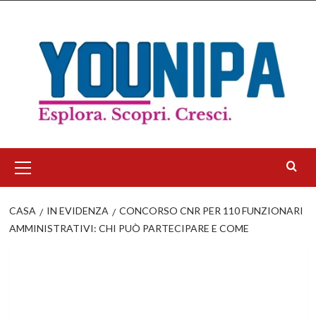
Salta
al
contenuto
Menu
principale
CASA
IN EVIDENZA
CONCORSO CNR PER 110 FUNZIONARI
AMMINISTRATIVI: CHI PUÒ PARTECIPARE E COME