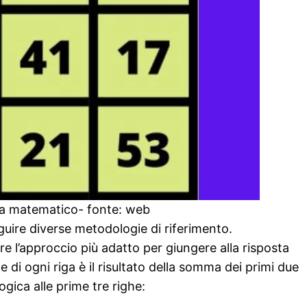
a matematico- fonte: web
guire diverse metodologie di riferimento.
 l’approccio più adatto per giungere alla risposta
e di ogni riga è il risultato della somma dei primi due
gica alle prime tre righe: