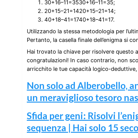
30+16–11=3530+16–11=35;
20+15–21=1420+15–21=14;
40+18–41=1740+18–41=17.
Utilizzando la stessa metodologia per l’u
Pertanto, la casella finale dell’enigma si c
Hai trovato la chiave per risolvere questo
congratulazioni! In caso contrario, non s
arricchito le tue capacità logico-deduttive, 
Non solo ad Alberobello, anch
un meraviglioso tesoro na
Sfida per geni: Risolvi l’en
sequenza | Hai solo 15 sec