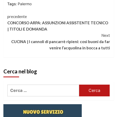
Tags:
Palermo
Continua
precedente
CONCORSO ARPA: ASSUNZIONI ASSISTENTE TECNICO
a
| TITOLI E DOMANDA
Next
leggere
CUCINA | I cannoli di pancarrè ripieni: cosi buoni da far
venire l’acquolina in bocca a tutti
Cerca nel blog
Ricerca
per: