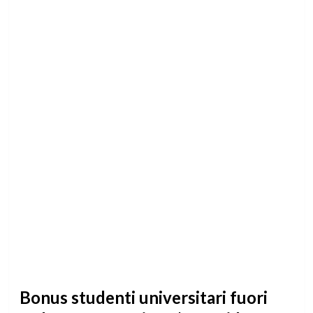
Bonus studenti universitari fuori