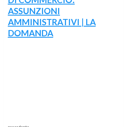
ASSUNZIONI
AMMINISTRATIVI | LA
DOMANDA
precedente