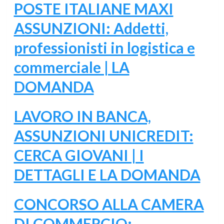
POSTE ITALIANE MAXI
ASSUNZIONI: Addetti,
professionisti in logistica e
commerciale | LA
DOMANDA
LAVORO IN BANCA,
ASSUNZIONI UNICREDIT:
CERCA GIOVANI | I
DETTAGLI E LA DOMANDA
CONCORSO ALLA CAMERA
DI COMMERCIO: