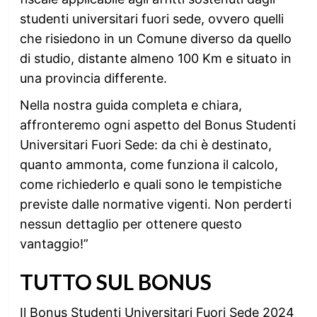
studenti universitari fuori sede, ovvero quelli
che risiedono in un Comune diverso da quello
di studio, distante almeno 100 Km e situato in
una provincia differente.
Nella nostra guida completa e chiara,
affronteremo ogni aspetto del Bonus Studenti
Universitari Fuori Sede: da chi è destinato,
quanto ammonta, come funziona il calcolo,
come richiederlo e quali sono le tempistiche
previste dalle normative vigenti. Non perderti
nessun dettaglio per ottenere questo
vantaggio!”
TUTTO SUL BONUS
Il Bonus Studenti Universitari Fuori Sede 2024