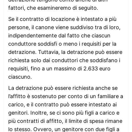
fattori, che esamineremo di seguito.
Se il contratto di locazione è intestato a più
persone, il canone viene suddiviso tra di loro,
indipendentemente dal fatto che ciascun
conduttore soddisfi o meno i requisiti per la
detrazione. Tuttavia, la detrazione può essere
richiesta solo dai conduttori che soddisfano i
requisiti, fino a un massimo di 2.633 euro
ciascuno.
La detrazione può essere richiesta anche se
l’affitto è sostenuto per conto di un familiare a
carico, e il contratto può essere intestato ai
genitori. Inoltre, se ci sono più figli a carico e
più contratti di affitto, il limite di spesa rimane
lo stesso. Ovvero, un genitore con due figli a