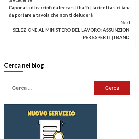
Continua
Caponata di carciofi da leccarsi i baffi | la ricetta siciliana
a
da portare a tavola che non ti deluderà
Next
leggere
SELEZIONE AL MINISTERO DEL LAVORO: ASSUNZIONI
PER ESPERTI | I BANDI
Cerca nel blog
Ricerca
per: