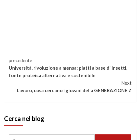
Continua
precedente
Università, rivoluzione a mensa: piatti a base di insetti,
a
fonte proteica alternativa e sostenibile
Next
leggere
Lavoro, cosa cercano i giovani della GENERAZIONE Z
Cerca nel blog
Ricerca