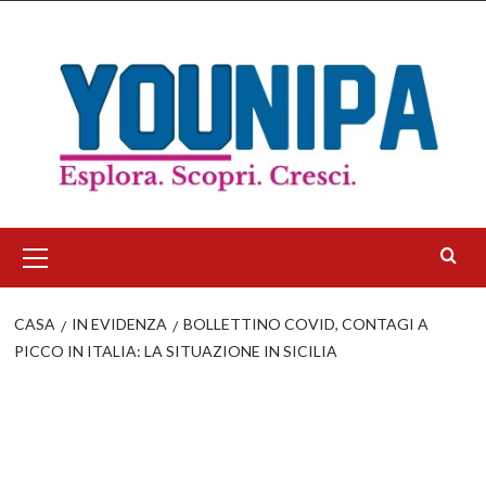
Salta
al
contenuto
Menu
principale
CASA
IN EVIDENZA
BOLLETTINO COVID, CONTAGI A
PICCO IN ITALIA: LA SITUAZIONE IN SICILIA