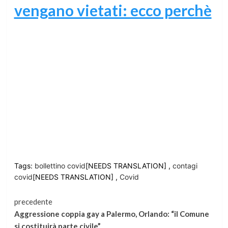
vengano vietati: ecco perchè
Tags:
bollettino covid
[NEEDS TRANSLATION] ,
contagi
covid
[NEEDS TRANSLATION] ,
Covid
Continua
precedente
Aggressione coppia gay a Palermo, Orlando: “il Comune
a
si costituirà parte civile”